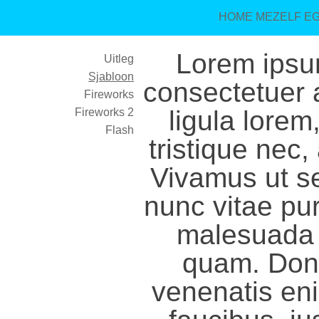
HOME
MEZELF
E
Lorem ipsum
Uitleg
Sjabloon
consectetuer a
Fireworks
ligula lorem
Fireworks 2
Flash
tristique nec,
Vivamus ut s
nunc vitae pu
malesuada 
quam. Don
venenatis en