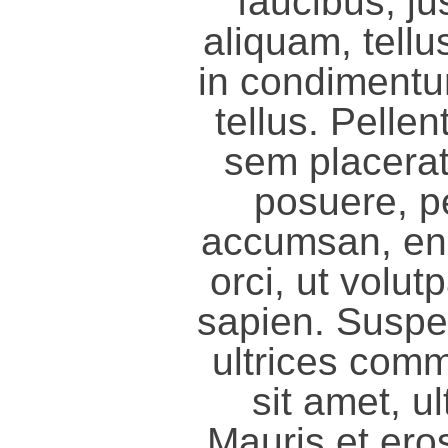
faucibus, j
aliquam, tellu
in condiment
tellus. Pelle
sem placerat 
posuere, pe
accumsan, en
orci, ut volut
sapien. Suspe
ultrices com
sit amet, ul
Mauris et ero