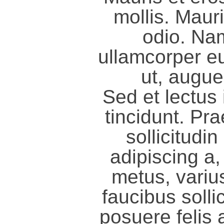
mollis. Maur
odio. Nam
ullamcorper eu,
ut, augue
Sed et lectus
tincidunt. Pra
sollicitudi
adipiscing a,
metus, varius
faucibus solli
posuere felis 