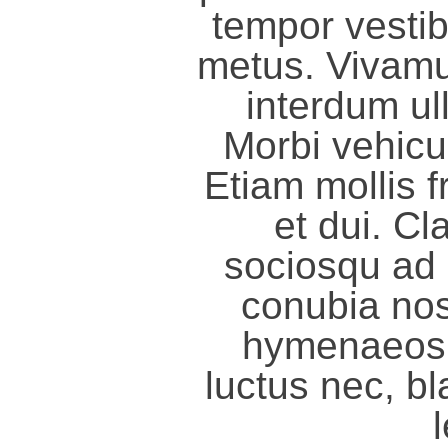
tempor vesti
metus. Vivamu
interdum ul
Morbi vehicul
Etiam mollis f
et dui. Cl
sociosqu ad l
conubia nos
hymenaeos. 
luctus nec, bl